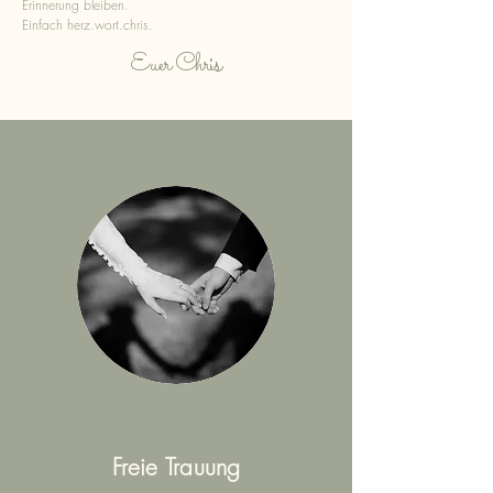
Erinnerung bleiben.
Einfach herz.wort.chris.
s
Euer Chri
Freie Trauung