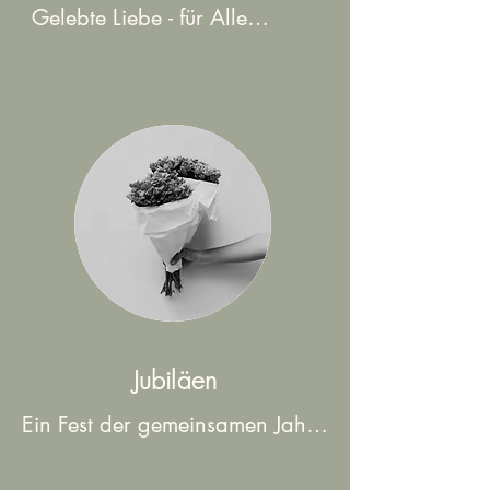
Gelebte Liebe - für Alle

Als freier Trauredner gestalte 
ich eure Zeremonie ganz 
nach euren Vorstellungen und 
Wünschen. Ob ihr als 
traditionelles Paar, 
gleichgeschlechtliches Paar, 
interreligiöses Paar oder 
atheistische Paare den Bund 
der Ehe schließen möchtet – 
ich stehe euch mit offenen 
Jubiläen
Armen und einem offenen 
Herzen zur Seite. Eure Liebe 
Ein Fest der gemeinsamen Jahre

kennt keine Grenzen und so 
Als Redner begleite ich euch an 
soll auch eure Trauung 