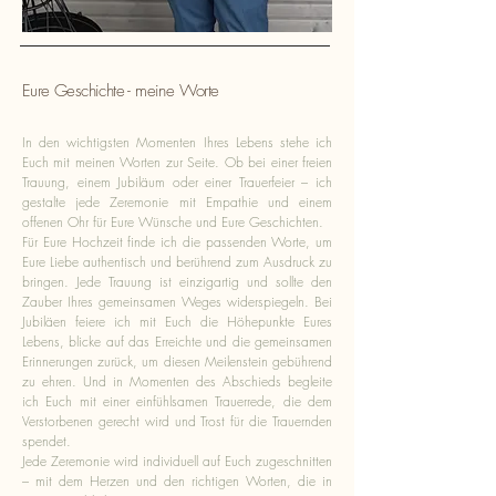
Eure Geschichte - meine Worte
In den wichtigsten Momenten Ihres Lebens stehe ich
Euch mit meinen Worten zur Seite. Ob bei einer freien
Trauung, einem Jubiläum oder einer Trauerfeier – ich
gestalte jede Zeremonie mit Empathie und einem
offenen Ohr für Eure Wünsche und Eure Geschichten.
Für Eure Hochzeit finde ich die passenden Worte, um
Eure Liebe authentisch und berührend zum Ausdruck zu
bringen. Jede Trauung ist einzigartig und sollte den
Zauber Ihres gemeinsamen Weges widerspiegeln. Bei
Jubiläen feiere ich mit Euch die Höhepunkte Eures
Lebens, blicke auf das Erreichte und die gemeinsamen
Erinnerungen zurück, um diesen Meilenstein gebührend
zu ehren. Und in Momenten des Abschieds begleite
ich Euch mit einer einfühlsamen Trauerrede, die dem
Verstorbenen gerecht wird und Trost für die Trauernden
spendet.
Jede Zeremonie wird individuell auf Euch zugeschnitten
– mit dem Herzen und den richtigen Worten, die in